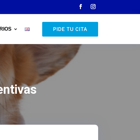
PIDE TU CITA
RIOS
entivas
s