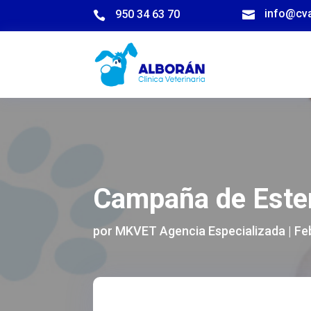
info@cv
950 34 63 70


Campaña de Esteri
por
MKVET Agencia Especializada
|
Fe