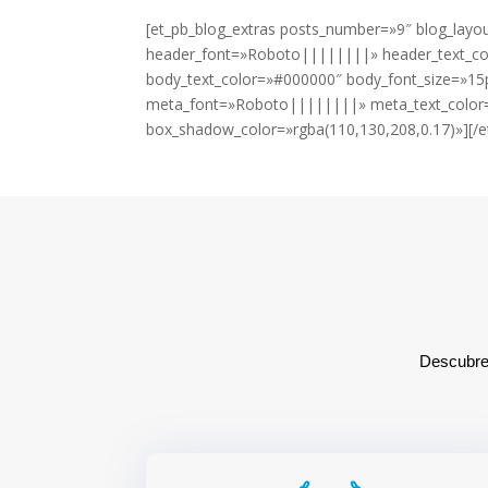
[et_pb_blog_extras posts_number=»9″ blog_layou
header_font=»Roboto||||||||» header_text_co
body_text_color=»#000000″ body_font_size=»15
meta_font=»Roboto||||||||» meta_text_color=
box_shadow_color=»rgba(110,130,208,0.17)»][/e
Descubre 