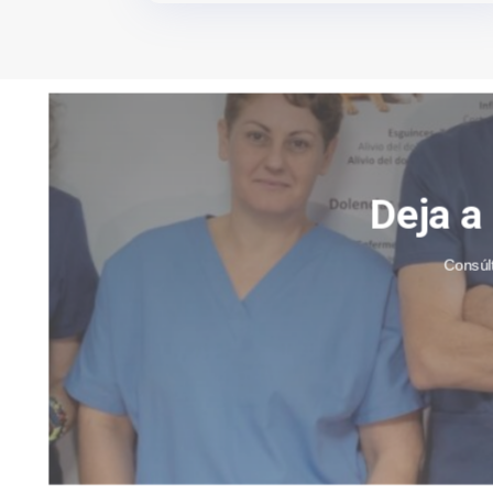
Deja a
Consúlt