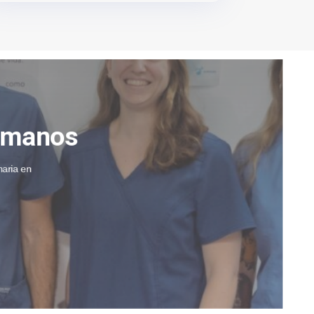
s manos
naria en