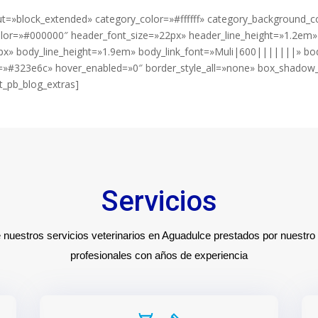
t=»block_extended» category_color=»#ffffff» category_background_co
lor=»#000000″ header_font_size=»22px» header_line_height=»1.2em
px» body_line_height=»1.9em» body_link_font=»Muli|600|||||||» bod
»#323e6c» hover_enabled=»0″ border_style_all=»none» box_shadow_
t_pb_blog_extras]
Servicios
nuestros servicios veterinarios en Aguadulce prestados por nuestro
profesionales con años de experiencia