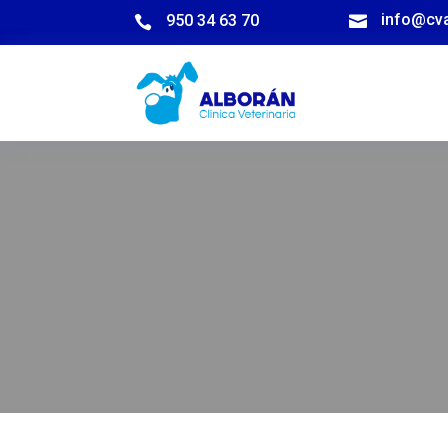
info@cv
950 34 63 70

