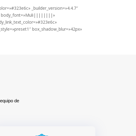
lor=»#323e6c» _builder_version=»4.4.7″
» body_font=»Muli||||||||»
y_link_text_color=»#323e6c»
style=»preset1″ box_shadow_blur=»42px»
 equipo de