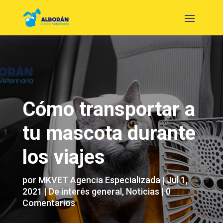
Cómo transportar a
tu mascota durante
los viajes
por
MKVET Agencia Especializada
|
Jul 1,
2021
|
De interés general
,
Noticias
|
0
Comentarios