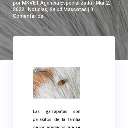
por
MKVET Agencia Especializada
|
Mar 2,
2022
|
Noticias
,
Salud Mascotas
|
0
Comentarios
Las garrapatas son
parásitos de la familia
de los arácnidos que
se