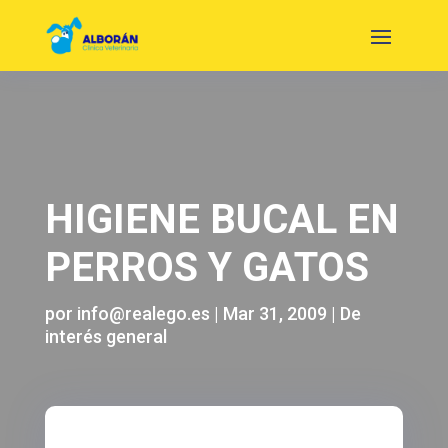
HIGIENE BUCAL EN
PERROS Y GATOS
por
info@realego.es
|
Mar 31, 2009
|
De
interés general