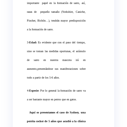
importante
papel en la formación de sarro, así,
razas de
pequeño tamaño (Yorkshire, Caniche,
Pincher, Bichón…), tendrán mayor predisposición
a la formación de sarro.
3-
Edad:
Es evidente que con el paso del tiempo,
sino se toman las medidas oportunas, el acúmulo
de sarro en nuestra mascota irá en
aumento,presentándose sus manifestaciones sobre
todo a partir de los 5-6 años.
4-
Especie:
Por lo general la formación de sarro va
a ser bastante mayor en perros que en gatos.
Aquí os presentamos el caso de Sydney, una
perrita cocker de 5 años que acudió a la clínica