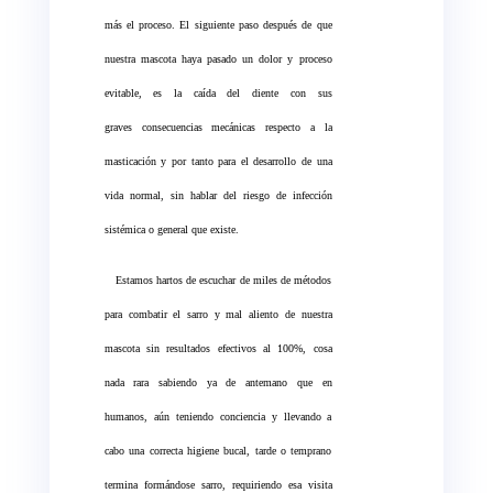
más el proceso. El siguiente paso después de que
nuestra mascota haya pasado un dolor y proceso
evitable, es la caída del diente con sus
graves consecuencias mecánicas respecto a la
masticación y por tanto para el desarrollo de una
vida normal, sin hablar del riesgo de infección
sistémica o general que existe.
Estamos hartos de escuchar de miles de métodos
para combatir el sarro y mal aliento de nuestra
mascota sin resultados efectivos al 100%, cosa
nada rara sabiendo ya de antemano que en
humanos, aún teniendo conciencia y llevando a
cabo una correcta higiene bucal, tarde o temprano
termina formándose sarro, requiriendo esa visita