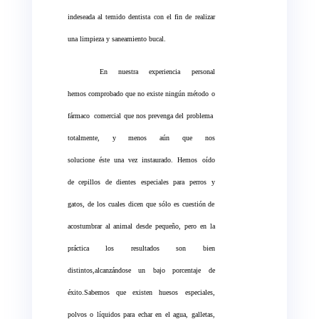
indeseada al temido dentista con el fin de realizar
una limpieza y saneamiento bucal.
En nuestra experiencia personal
hemos comprobado que no existe ningún método o
fármaco comercial que nos prevenga del problema
totalmente, y menos aún que nos
solucione éste una vez instaurado. Hemos oído
de cepillos de dientes especiales para perros y
gatos, de los cuales dicen que sólo es cuestión de
acostumbrar al animal desde pequeño, pero en la
práctica los resultados son bien
distintos,alcanzándose un bajo porcentaje de
éxito.Sabemos que existen huesos especiales,
polvos o líquidos para echar en el agua, galletas,