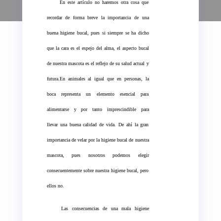
En este artículo no haremos otra cosa que
recordar de forma breve la importancia de una
buena higiene bucal, pues si siempre se ha dicho
que la cara es el espejo del alma, el aspecto bucal
de nuestra mascota es el reflejo de su salud actual y
futura.En animales al igual que en personas, la
boca representa un elemento esencial para
alimentarse y por tanto imprescindible para
llevar una buena calidad de vida. De ahí la gran
importancia de velar por la higiene bucal de nuestra
mascota, pues nosotros podemos elegir
consecuentemente sobre nuestra higiene bucal, pero
ellos no.
Las consecuencias de una mala higiene