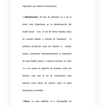
siguientes por orden de importancia:
1-
Alimentación
: El tipo de alimento va a ser el
factor más importante en la determinación del
estado bucal.
Con
el uso de dietas blandas (latas
de comida blanda o comida de humanos),
el
acúmulo producido entre los dientes es
mucho
mayor, acelerando exponencialmente la formación
de sarro.Dando pienso a nuestra mascota, no sólo
va a ser menor el depósito de alimento entre los
dientes, sino que al ser de consistencia dura
ejercerá cierto efecto de arrastre sobre la placa
bacteriana ya formada.
2-
Raza
: La raza también va a desempeñar un