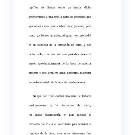
cepillos de dientes como ya hemos dicho
anteriormente y una amplia gama de productos que
ayudan en cierta parte a ralentizar el proceso, pero
como ya hemos aclarado, ninguno nos prevendrá
en su totalidad de la formación de sarro, y por
tanto, sólo con una revisión periódica (cada 6
meses aproximadamente) de la boca de nuestra
mascota y una limpieza anual podremos mantener
un perfecto estado de la boca de nuestro animal.
Ni que decir que existen una serie de factores
predisponentes a la formación de sarro,
los cuales determinarán en gran medida la
frecuencia de visita al veterinario para revisión o
limpieza de la boca, entre éstos destacamos los