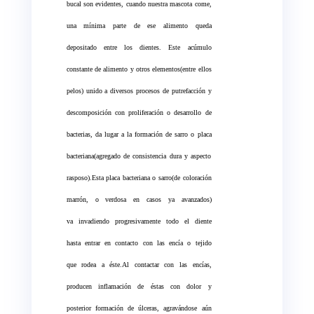
bucal son evidentes, cuando nuestra mascota come,
una mínima parte de ese alimento queda
depositado entre los dientes. Este acúmulo
constante de alimento y otros elementos(entre ellos
pelos) unido a diversos procesos de putrefacción y
descomposición con proliferación o desarrollo de
bacterias, da lugar a la formación de sarro o placa
bacteriana(agregado de consistencia dura y aspecto
rasposo).Esta placa bacteriana o sarro(de coloración
marrón, o verdosa en casos ya avanzados)
va invadiendo progresivamente todo el diente
hasta entrar en contacto con las encía o tejido
que rodea a éste.Al contactar con las encías,
producen inflamación de éstas con dolor y
posterior formación de úlceras, agravándose aún